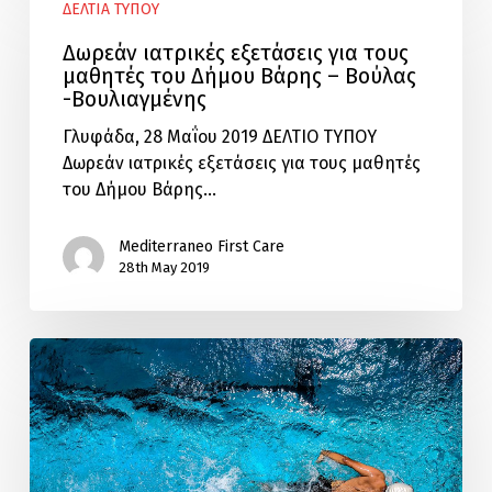
ΔΕΛΤΙΑ ΤΥΠΟΥ
ιατρικές
εξετάσεις
Δωρεάν ιατρικές εξετάσεις για τους
για
μαθητές του Δήμου Βάρης – Βούλας
τους
-Βουλιαγμένης
μαθητές
Γλυφάδα, 28 Μαΐου 2019 ΔΕΛΤΙΟ ΤΥΠΟΥ
του
Δωρεάν ιατρικές εξετάσεις για τους μαθητές
Δήμου
του Δήμου Βάρης…
Βάρης
–
Mediterraneo First Care
Βούλας
28th May 2019
-Βουλιαγμένης
Κοινωνική
Προσφορά
στους
Αθλητές
του
Δημοτικού