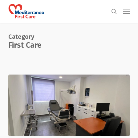
Skip
Menu
to
search
main
content
Category
First Care