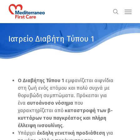
Skip
Menu
to
search
main
content
Ιατρείο
Διαβήτη
Τύπου
1
Ο Διαβήτης Τύπου 1
εμφανίζεται αιφνίδια
στη ζωή ενός ατόμου και πολύ συχνά με
θορυβώδη συμπτώματα. Πρόκειται για
ένα
αυτοάνοσο νόσημα
που
χαρακτηρίζεται από
καταστροφή των β-
κυττάρων του παγκρέατος και πλήρη
έλλειψη ινσουλίνης
.
Υπάρχει
έκδηλη γενετική προδιάθεση
για