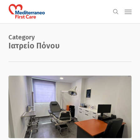
Skip
Menu
to
search
main
content
Category
Ιατρείο Πόνου