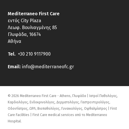
Mediterraneo First Care
εντός City Plaza
Λεωφ. Βουλιαγμένης 85
Γλυφάδα, 16674
Αθήνα
Tel.
+30 210 9117900
E
mail:
info@mediterraneofc.gr
© 2026 Mediterraneo First Care - Athens, Γλυφάδα | Ιατροί Παθολόγος,
Καρδιολόγος, Ενδοκρινολόγος, Δερματολόγος, Γαστρεντερολόγος,
Οδοντίατρος, ΩΡΛ, Βιοπαθολόγος, Γυναικολόγος, Οφθαλμίατρος | First
Care Facilities | First Care medical services από το Mediterraneo
Hospital.