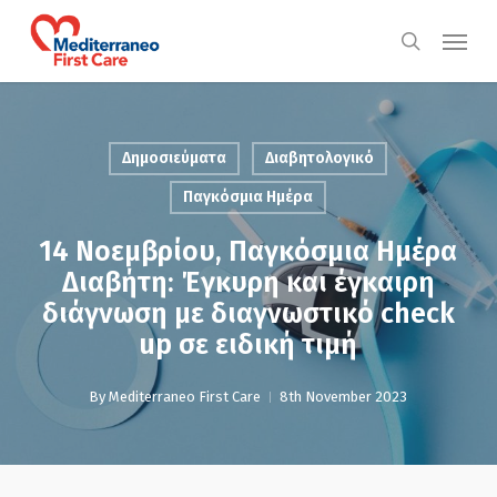
Skip
Menu
to
search
main
content
Δημοσιεύματα
Διαβητολογικό
Παγκόσμια Ημέρα
14 Νοεμβρίου, Παγκόσμια Ημέρα
Διαβήτη: Έγκυρη και έγκαιρη
διάγνωση με διαγνωστικό check
up σε ειδική τιμή
By
Mediterraneo First Care
8th November 2023