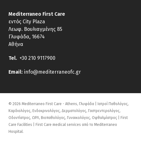
Mediterraneo First Care
εντός City Plaza
Λεωφ. Βουλιαγμένης 85
Γλυφάδα, 16674
Αθήνα
Tel.
+30 210 9117900
E
mail:
info@mediterraneofc.gr
© 2026 Mediterraneo First Care - Athens, Γλυφάδα | Ιατροί Παθολόγος,
Καρδιολόγος, Ενδοκρινολόγος, Δερματολόγος, Γαστρεντερολόγος,
Οδοντίατρος, ΩΡΛ, Βιοπαθολόγος, Γυναικολόγος, Οφθαλμίατρος | First
Care Facilities | First Care medical services από το Mediterraneo
Hospital.