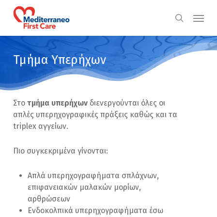
Skip
Menu
to
search
main
content
Τμήμα Υπερήχων
Στο
τμήμα υπερήχων
διενεργούνται όλες οι
απλές υπερηχογραφικές πράξεις καθώς και τα
triplex αγγείων.
Πιο συγκεκριμένα γίνονται:
Απλά υπερηχογραφήματα σπλάχνων,
επιφανειακών μαλακών μορίων,
αρθρώσεων
Eνδοκολπικά υπερηχογραφήματα έσω