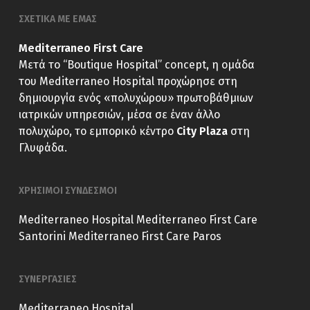
ΣΧΕΤΙΚΑ ΜΕ ΕΜΑΣ
Mediterraneo First Care
Μετά το “Boutique Hospital” concept, η ομάδα
του Mediterraneo Hospital προχώρησε στη
δημιουργία ενός «πολυχώρου» πρωτοβάθμιων
ιατρικών υπηρεσιών, μέσα σε έναν άλλο
πολυχώρο, το εμπορικό κέντρο
City Plaza
στη
Γλυφάδα.
ΧΡΗΣΙΜΟΙ ΣΥΝΔΕΣΜΟΙ
Mediterraneo Hospital
Mediterraneo First Care
Santorini
Mediterraneo First Care Paros
ΣΥΝΕΡΓΑΣΙΕΣ
Mediterraneo Hospital