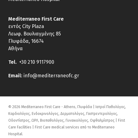
Mediterraneo First Care
εντός City Plaza
Λεωφ. Βουλιαγμένης 85
Γλυφάδα, 16674
Αθήνα
Tel.
+30 210 9117900
E
mail:
info@mediterraneofc.gr
© 2026 Mediterraneo First Care - Athens, Γλυφάδα | Ιατροί Παθολόγος,
Καρδιολόγος, Ενδοκρινολόγος, Δερματολόγος, Γαστρεντερολόγος,
Οδοντίατρος, ΩΡΛ, Βιοπαθολόγος, Γυναικολόγος, Οφθαλμίατρος | First
Care Facilities | First Care medical services από το Mediterraneo
Hospital.