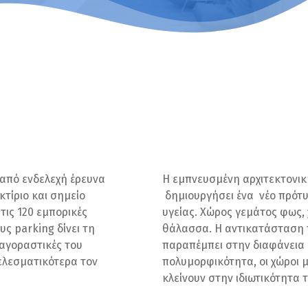
 από ενδελεχή έρευνα
Η εμπνευσμένη αρχιτεκτονικ
 κτίριο
και σημείο
δημιουργήσει ένα νέο πρότ
 τις 120 εμπορικές
υγείας.
Χώρος γεμάτος φως, 
ους
parking
δίνει τη
θάλασσα
.
Η αντικατάσταση 
 αγοραστικές του
παραπέμπει στην διαφάνεια κ
οτελεσματικότερα
τον
πολυμορφικότητα, οι χώροι 
κλείνουν στην ιδιωτικότητα 