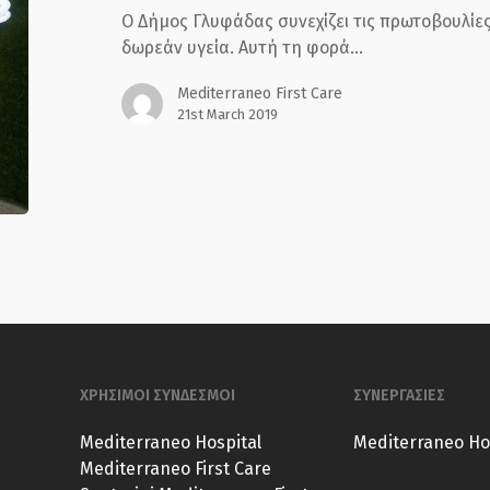
μαθητές,
Ο Δήμος Γλυφάδας συνεχίζει τις πρωτοβουλί
προσφορά
δωρεάν υγεία. Αυτή τη φορά…
του
Mediterraneo
Mediterraneo First Care
First
21st March 2019
Care
ΧΡΗΣΙΜΟΙ ΣΥΝΔΕΣΜΟΙ
ΣΥΝΕΡΓΑΣΙΕΣ
Mediterraneo Hospital
Mediterraneo Ho
Mediterraneo First Care