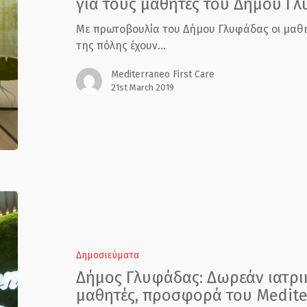
για τους μαθητές του Δήμου Γ
εξετάσεις
για
Με πρωτοβουλία του Δήμου Γλυφάδας οι μαθητ
τους
της πόλης έχουν…
μαθητές
του
Mediterraneo First Care
Δήμου
21st March 2019
Γλυφάδας
Δήμος
Γλυφάδας:
Δωρεάν
ιατρικές
Δημοσιεύματα
εξετάσεις
Δήμος Γλυφάδας: Δωρεάν ιατρικ
για
μαθητές, προσφορά του Mediter
τους