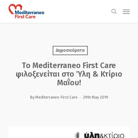
Skip
Menu
to
search
main
content
Δημοσιεύματα
Το Mediterraneo First Care
φιλοξενείται στο Ύλη & Κτίριο
Μαΐου!
By
Mediterraneo First Care
29th May 2019