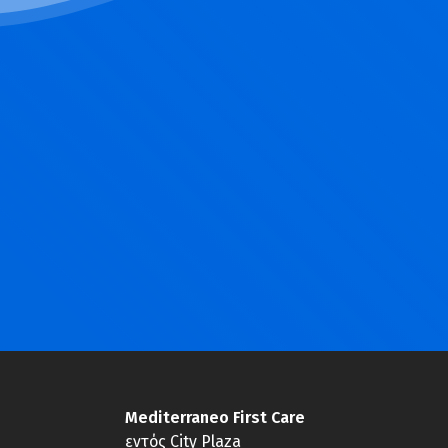
Mediterraneo First Care
εντός City Plaza