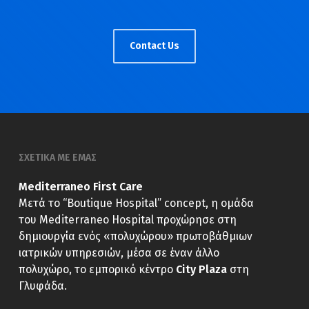
Contact Us
ΣΧΕΤΙΚΑ ΜΕ ΕΜΑΣ
Mediterraneo First Care
Μετά το “Boutique Hospital” concept, η ομάδα
του Mediterraneo Hospital προχώρησε στη
δημιουργία ενός «πολυχώρου» πρωτοβάθμιων
ιατρικών υπηρεσιών, μέσα σε έναν άλλο
πολυχώρο, το εμπορικό κέντρο
City Plaza
στη
Γλυφάδα.