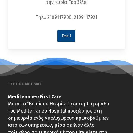
την κυρία Γκαβέλα
Τηλ.: 2109117900, 2109117921
Email
ΣΧΕΤΙΚΑ ΜΕ ΕΜΑΣ
Mediterraneo First Care
Μετά το “Boutique Hospital” concept, η ομάδα
του Mediterraneo Hospital προχώρησε στη
δημιουργία ενός «πολυχώρου» πρωτοβάθμιων
ιατρικών υπηρεσιών, μέσα σε έναν άλλο
πολυχώρο, το εμπορικό κέντρο
City Plaza
στη