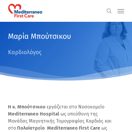
Skip
Menu
to
search
main
content
Μαρία Μπούτσικου
Καρδιολόγος
Η κ. Μπούτσικου
εργάζεται στο Νοσοκομείο
Mediterrane
ο
Hospital
ως υπεύθυνη της
Μονάδας Μαγνητικής Τομογραφίας Καρδιάς και
στο
Πολυϊατρείο
Mediterrane
ο
First
Care
ως