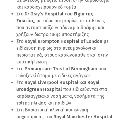
βελινεκούς με εξειδίκευση στην καρδιολογία
και καρδιοχειρουργικό τομέα
Στο
Dr Gray’s Hospital του Elgin της
Σκωτίας
, με ειδίκευση κυρίως σε ασθενείς
που αντιμετωπίζουν αδυναμία θρέψης και
χρήζουν διατροφικής υποστήριξης
Στο
Royal Brompton Hospital of London
με
ειδίκευση κυρίως στα πνευμονολογικά
περιστατικά, στους καρκινοπαθείς και στην
κυστική ίνωση
Στο
Primary care Trust of Birmingham
που
φιλοξενεί άτομα με ειδικές ανάγκες
Στο
Royal Liverpool Hospital και Royal
Broadgreen Hospital
που ειδικεύονται στα
καρδειαγγειακά νοσήματα, νοσήματα της
τρίτης ηλικίας και παιδιών
Στη Βαριατρική κλινική και κλινική
παχυσαρκίας του
Royal Manchester Hospital