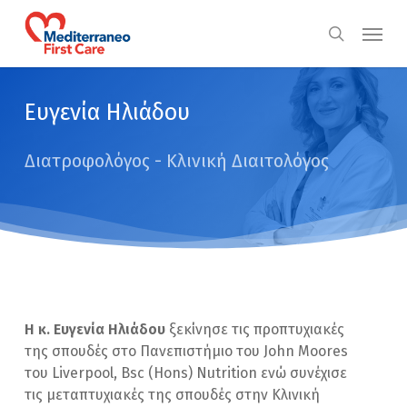
Skip
Menu
to
search
main
content
Ευγενία Ηλιάδου
Διατροφολόγος - Κλινική Διαιτολόγος
Η κ. Ευγενία Ηλιάδου
ξεκίνησε τις προπτυχιακές
της σπουδές στο Πανεπιστήμιο του John Moores
του Liverpool, Bsc (Hons) Nutrition ενώ συνέχισε
τις μεταπτυχιακές της σπουδές στην Κλινική