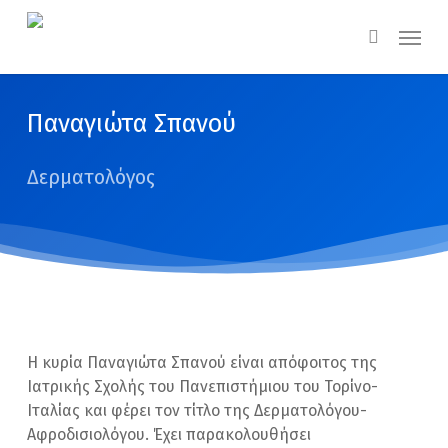
Skip
Menu
to
search
main
content
Παναγιώτα Σπανού
Δερματολόγος
Η κυρία Παναγιώτα Σπανού είναι απόφοιτος της
Ιατρικής Σχολής του Πανεπιστήμιου του Τορίνο-
Ιταλίας και φέρει τον τίτλο της Δερματολόγου-
Αφροδισιολόγου. Έχει παρακολουθήσει